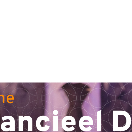
ne
ancieel D