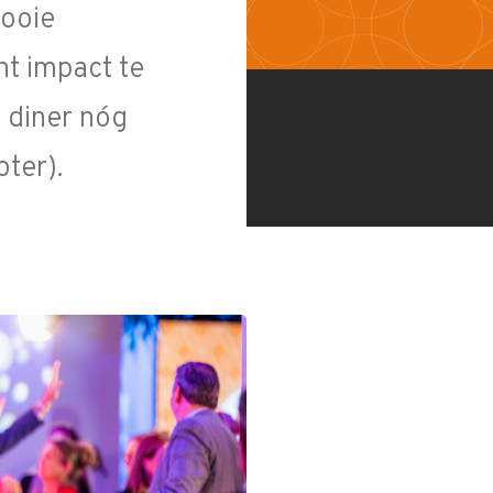
mooie
t impact te
 diner nóg
ter).