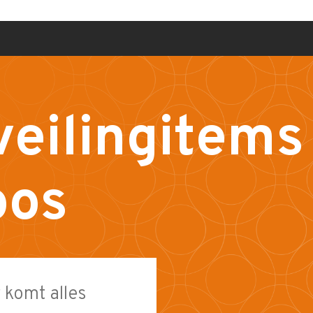
veilingitems
oos
 komt alles