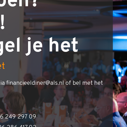
oen?
!
el je het
et
ia financieeldiner@als.nl of bel met het
 06 249 297 09