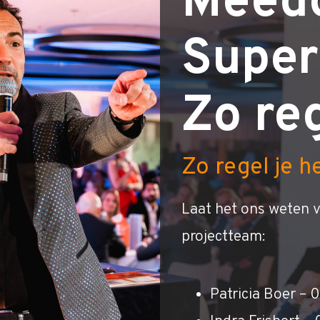
Meed
Super
Zo reg
Zo regel je h
Laat het ons weten v
projectteam:
Patricia Boer –