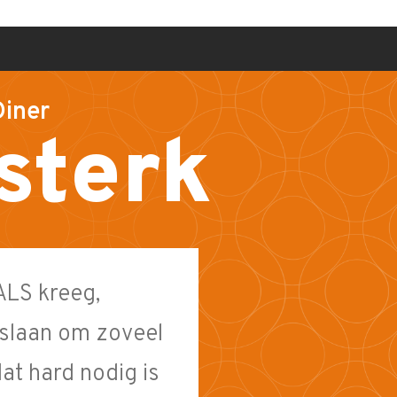
Diner
sterk
ALS kreeg,
 slaan om zoveel
dat hard nodig is