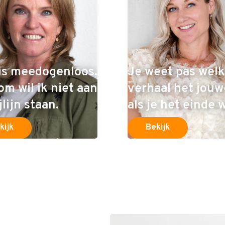
is meedogenloos.
Je weet pas welk
om wil ik niet aan
verhaal het jouwe
jlijn staan.
als je het einde 
kijk
Bekijk