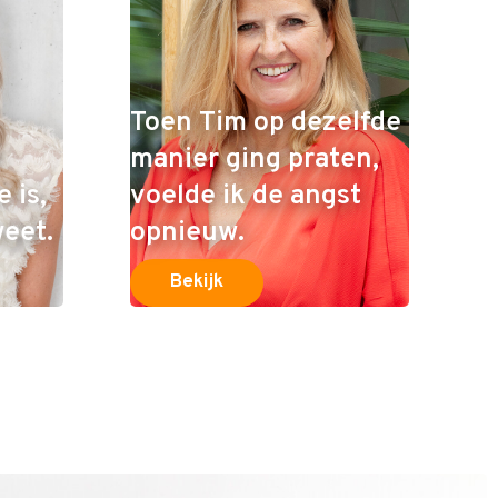
Toen Tim op dezelfde
manier ging praten,
 is,
voelde ik de angst
weet.
opnieuw.
Bekijk