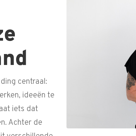
ze
and
ding centraal:
rken, ideeën te
aat iets dat
n. Achter de