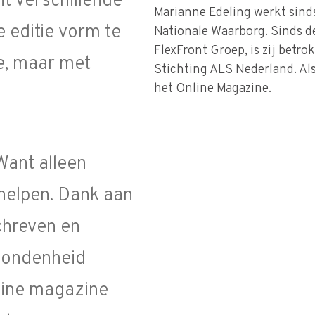
t verschillende
Marianne Edeling werkt sind
 editie vorm te
Nationale Waarborg. Sinds de 
FlexFront Groep, is zij betro
e, maar met
Stichting ALS Nederland. Al
het Online Magazine.
Want alleen
helpen. Dank aan
chreven en
bondenheid
nline magazine