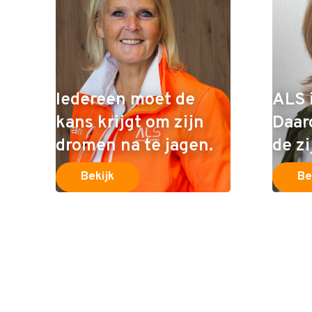
Iedereen moet de
ALS 
kans krijgt om zijn
Daar
dromen na te jagen.
de zi
Bekijk
Be